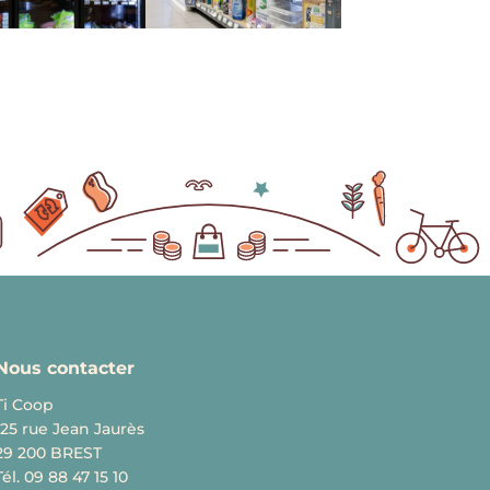
Nous contacter
Ti Coop
125 rue Jean Jaurès
29 200 BREST
Tél. 09 88 47 15 10