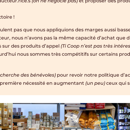
ducteur.rice.s
(on ne négocie pas)
et proposer des produi
toire !
eulent pas que nous appliquions des marges aussi basses
teur, nous n’avons pas la même capacité d’achat que d
s sur des produits d’appel
(Ti Coop n’est pas très intér
rd’hui nous sommes très compétitifs sur certains prod
echerche des bénévoles)
pour revoir notre politique d’ac
de première nécessité en augmentant
(un peu)
ceux qui s